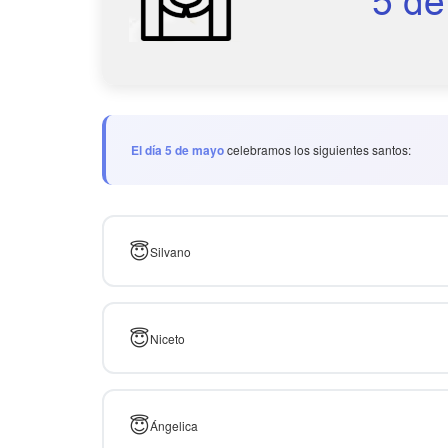
El día 5 de mayo
celebramos los siguientes santos:
😇
Silvano
😇
Niceto
😇
Ángelica