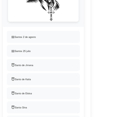
📅
Santos 2 de agosto
📅
Santos 25 julio
😇
Santo de Jimena
😇
Santo de Katia
😇
Santo de Eloisa
😇
Santa Gina