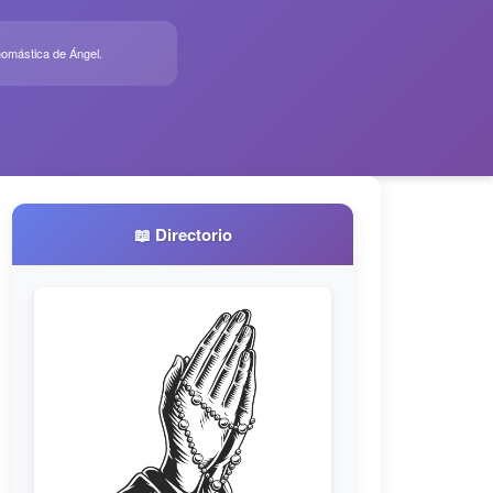
nomástica de Ángel.
📖 Directorio