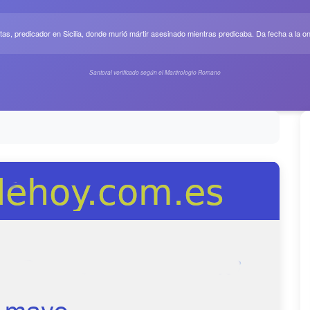
tas, predicador en Sicilia, donde murió mártir asesinado mientras predicaba. Da fecha a la o
Santoral verificado según el Martirologio Romano