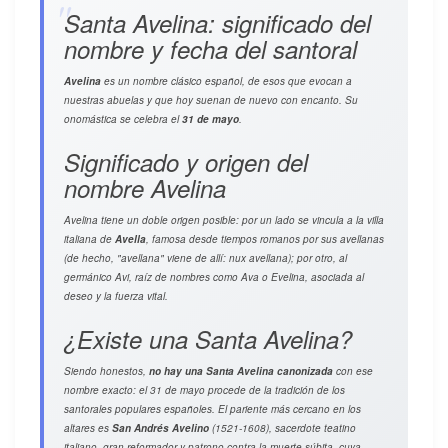
Santa Avelina: significado del
nombre y fecha del santoral
Avelina
es un nombre clásico español, de esos que evocan a
nuestras abuelas y que hoy suenan de nuevo con encanto. Su
onomástica se celebra el
31 de mayo
.
Significado y origen del
nombre Avelina
Avelina tiene un doble origen posible: por un lado se vincula a la villa
italiana de
Avella
, famosa desde tiempos romanos por sus avellanas
(de hecho, "avellana" viene de allí:
nux avellana
); por otro, al
germánico
Avi
, raíz de nombres como Ava o Evelina, asociada al
deseo y la fuerza vital.
¿Existe una Santa Avelina?
Siendo honestos,
no hay una Santa Avelina canonizada
con ese
nombre exacto: el 31 de mayo procede de la tradición de los
santorales populares españoles. El pariente más cercano en los
altares es
San Andrés Avelino
(1521-1608), sacerdote teatino
italiano, gran reformador y patrono contra la muerte súbita, cuya