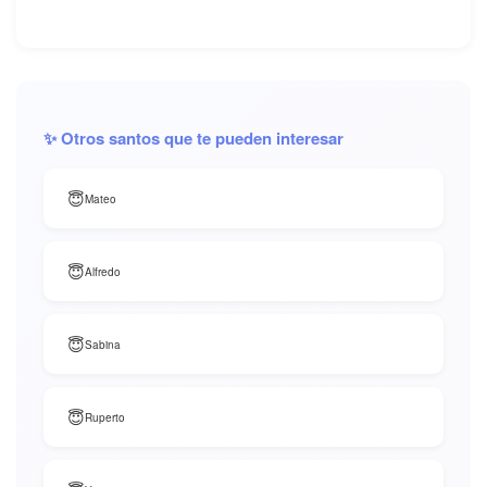
✨ Otros santos que te pueden interesar
😇
Mateo
😇
Alfredo
😇
Sabina
😇
Ruperto