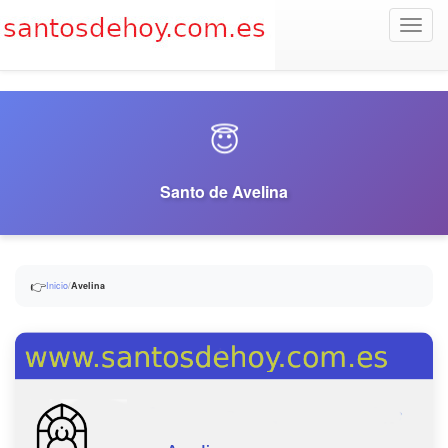
Toggl
navig
😇
Santo de Avelina
👉
Inicio
/
Avelina