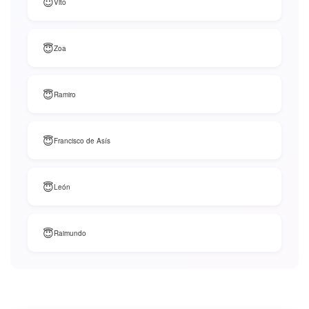
😇
Vito
😇
Zoa
😇
Ramiro
😇
Francisco de Asís
😇
León
😇
Raimundo