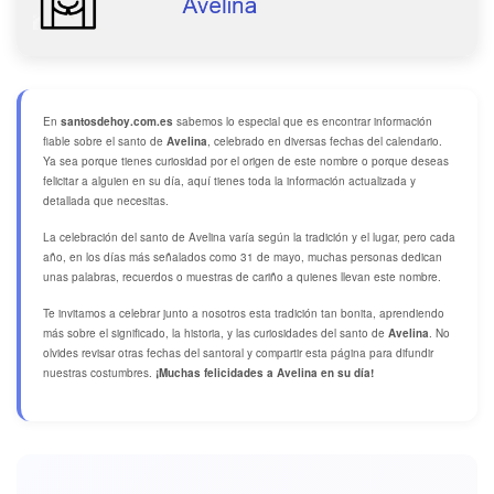
En
santosdehoy.com.es
sabemos lo especial que es encontrar información
fiable sobre el santo de
Avelina
, celebrado en diversas fechas del calendario.
Ya sea porque tienes curiosidad por el origen de este nombre o porque deseas
felicitar a alguien en su día, aquí tienes toda la información actualizada y
detallada que necesitas.
La celebración del santo de Avelina varía según la tradición y el lugar, pero cada
año, en los días más señalados como 31 de mayo, muchas personas dedican
unas palabras, recuerdos o muestras de cariño a quienes llevan este nombre.
Te invitamos a celebrar junto a nosotros esta tradición tan bonita, aprendiendo
más sobre el significado, la historia, y las curiosidades del santo de
Avelina
. No
olvides revisar otras fechas del santoral y compartir esta página para difundir
nuestras costumbres.
¡Muchas felicidades a Avelina en su día!