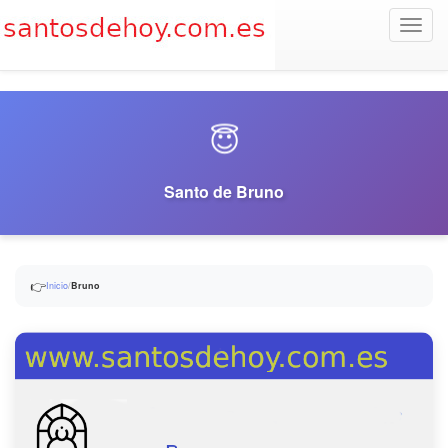
Toggl
navig
😇
Santo de Bruno
👉
Inicio
/
Bruno