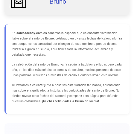
En
santosdehoy.com.es
sabemos lo especial que es encontrar información
fiable sobre el santo de
Bruno
, celebrado en diversas fechas del calendario. Ya
sea porque tienes curiosidad por el origen de este nombre o porque deseas
felicitar a alguien en su día, aquí tienes toda la información actualizada y
detallada que necesitas.
La celebración del santo de Bruno varía según la tradición y el lugar, pero cada
año, en los días más señalados como 6 de octubre, muchas personas dedican
unas palabras, recuerdos o muestras de cariño a quienes llevan este nombre.
Te invitamos a celebrar junto a nosotros esta tradición tan bonita, aprendiendo
más sobre el significado, la historia, y las curiosidades del santo de
Bruno
. No
olvides revisar otras fechas del santoral y compartir esta página para difundir
nuestras costumbres.
¡Muchas felicidades a Bruno en su día!