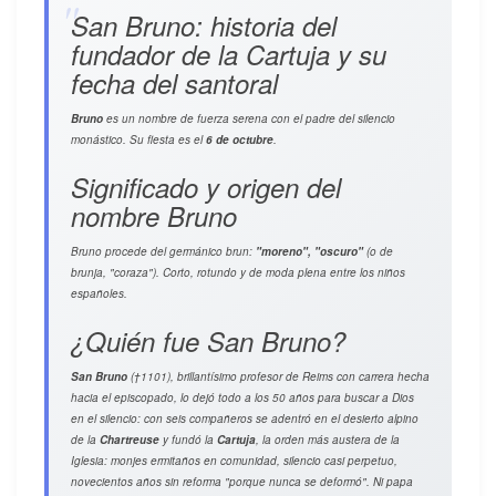
San Bruno: historia del
fundador de la Cartuja y su
fecha del santoral
Bruno
es un nombre de fuerza serena con el padre del silencio
monástico. Su fiesta es el
6 de octubre
.
Significado y origen del
nombre Bruno
Bruno procede del germánico
brun
:
"moreno", "oscuro"
(o de
brunja
, "coraza"). Corto, rotundo y de moda plena entre los niños
españoles.
¿Quién fue San Bruno?
San Bruno
(†1101), brillantísimo profesor de Reims con carrera hecha
hacia el episcopado, lo dejó todo a los 50 años para buscar a Dios
en el silencio: con seis compañeros se adentró en el desierto alpino
de la
Chartreuse
y fundó la
Cartuja
, la orden más austera de la
Iglesia: monjes ermitaños en comunidad, silencio casi perpetuo,
novecientos años sin reforma "porque nunca se deformó". Ni papa