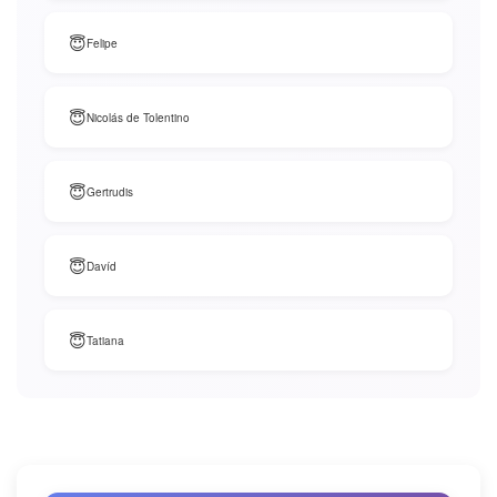
😇
Felipe
😇
Nicolás de Tolentino
😇
Gertrudis
😇
Davíd
😇
Tatiana