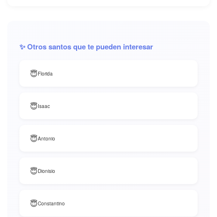
✨ Otros santos que te pueden interesar
😇
Florida
😇
Isaac
😇
Antonio
😇
Dionisio
😇
Constantino