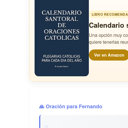
LIBRO RECOMEND
Calendario 
Una opción muy coh
quiere tenerlas reu
Ver en Amazon
🙏 Oración para Fernando