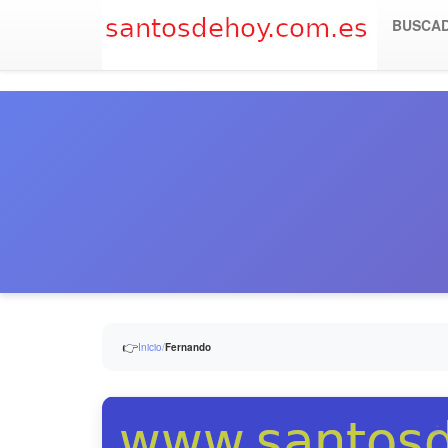
BUSCA
👉
Inicio
/
Fernando