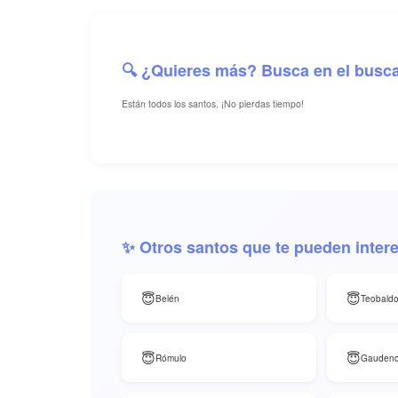
🔍 ¿Quieres más? Busca en el busc
Están todos los santos. ¡No pierdas tiempo!
✨ Otros santos que te pueden inter
😇
😇
Belén
Teobald
😇
😇
Rómulo
Gaudenc