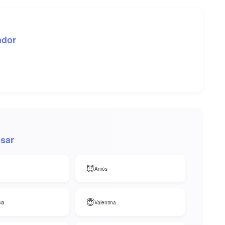
ador
esar
😇
o
Amós
😇
ia
Valentina