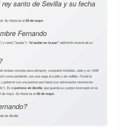
 rey santo de Sevilla y su fecha
r. Su fiesta es el
30 de mayo
.
nombre Fernando
") y
nand
("audaz"):
"el audaz en la paz"
: definición exacta de su
?
unió ambas coronas para siempre), conquistó Córdoba, Jaén y en 1248
orir como penitente, con una soga al cuello y de rodillas. Fundó la
 y gobernó con una justicia que hasta sus adversarios reconocían
to"). Es el
patrono de Sevilla
, que guarda su cuerpo incorrupto en la
0 de mayo. Su fiesta es el
30 de mayo
.
Fernando?
nde de Sevilla.