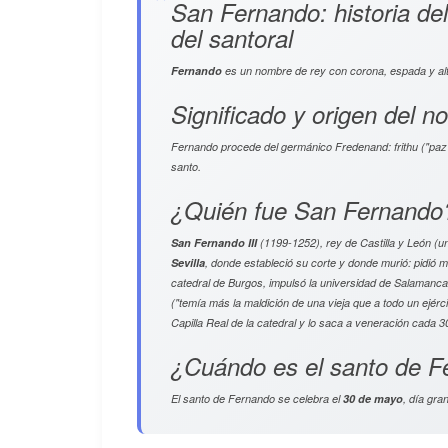
San Fernando: historia del
del santoral
Fernando
es un nombre de rey con corona, espada y alta
Significado y origen del 
Fernando procede del germánico
Fredenand
:
frithu
("paz
santo.
¿Quién fue San Fernando
San Fernando III
(1199-1252), rey de Castilla y León (
Sevilla
, donde estableció su corte y donde murió: pidió m
catedral de Burgos, impulsó la universidad de Salamanca
("temía más la maldición de una vieja que a todo un ejérci
Capilla Real de la catedral y lo saca a veneración cada 3
¿Cuándo es el santo de 
El santo de Fernando se celebra el
30 de mayo
, día gra