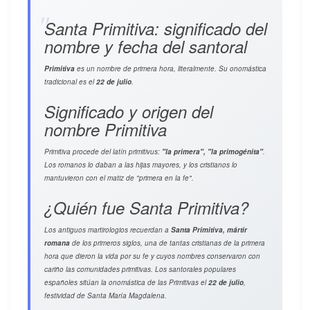
Santa Primitiva: significado del
nombre y fecha del santoral
Primitiva
es un nombre de primera hora, literalmente. Su onomástica
tradicional es el
22 de julio
.
Significado y origen del
nombre Primitiva
Primitiva procede del latín
primitivus
:
"la primera", "la primogénita"
.
Los romanos lo daban a las hijas mayores, y los cristianos lo
mantuvieron con el matiz de "primera en la fe".
¿Quién fue Santa Primitiva?
Los antiguos martirologios recuerdan a
Santa Primitiva, mártir
romana
de los primeros siglos, una de tantas cristianas de la primera
hora que dieron la vida por su fe y cuyos nombres conservaron con
cariño las comunidades primitivas. Los santorales populares
españoles sitúan la onomástica de las Primitivas el
22 de julio
,
festividad de Santa María Magdalena.