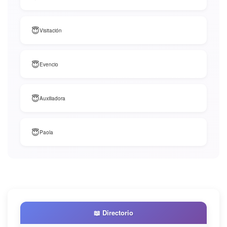
😇
Visitación
😇
Evencio
😇
Auxiliadora
😇
Paola
📖 Directorio