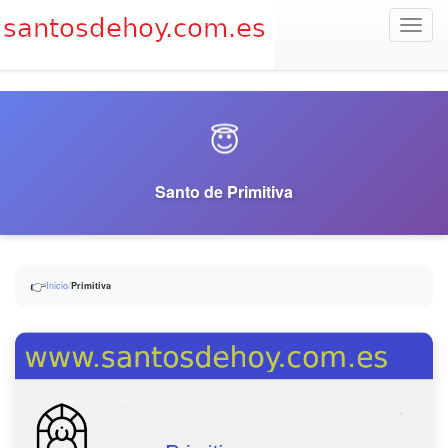
Toggl
navig
😇
Santo de Primitiva
👉
Inicio
/
Primitiva