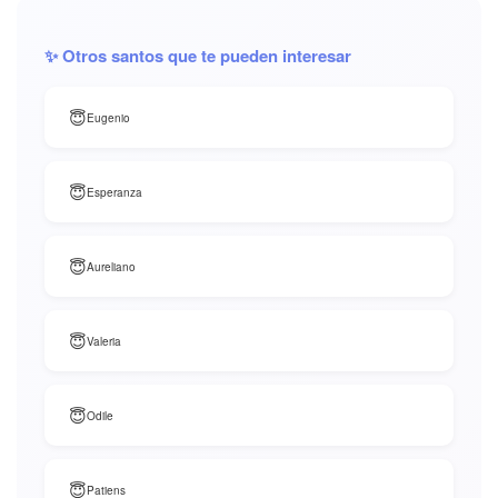
✨ Otros santos que te pueden interesar
😇
Eugenio
😇
Esperanza
😇
Aureliano
😇
Valeria
😇
Odile
😇
Patiens