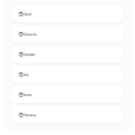
😇
Oscar
😇
Clemente
😇
Cándido
😇
Job
😇
Xenia
😇
Filomena