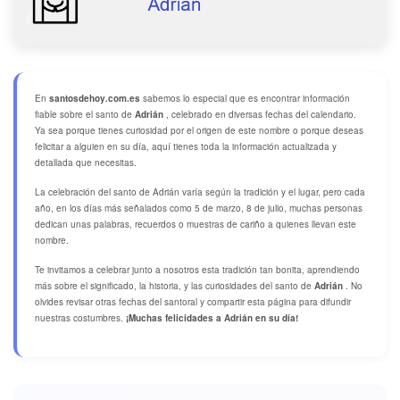
En
santosdehoy.com.es
sabemos lo especial que es encontrar información
fiable sobre el santo de
Adrián
, celebrado en diversas fechas del calendario.
Ya sea porque tienes curiosidad por el origen de este nombre o porque deseas
felicitar a alguien en su día, aquí tienes toda la información actualizada y
detallada que necesitas.
La celebración del santo de Adrián varía según la tradición y el lugar, pero cada
año, en los días más señalados como 5 de marzo, 8 de julio, muchas personas
dedican unas palabras, recuerdos o muestras de cariño a quienes llevan este
nombre.
Te invitamos a celebrar junto a nosotros esta tradición tan bonita, aprendiendo
más sobre el significado, la historia, y las curiosidades del santo de
Adrián
. No
olvides revisar otras fechas del santoral y compartir esta página para difundir
nuestras costumbres.
¡Muchas felicidades a Adrián en su día!