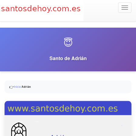
Toggl
navig
😇
Santo de Adrián
👉
Inicio
/
Adrián