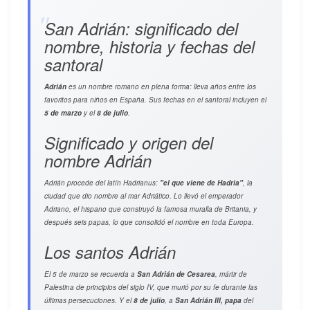
San Adrián: significado del
nombre, historia y fechas del
santoral
Adrián
es un nombre romano en plena forma: lleva años entre los
favoritos para niños en España. Sus fechas en el santoral incluyen el
5 de marzo
y el
8 de julio
.
Significado y origen del
nombre Adrián
Adrián procede del latín
Hadrianus
:
"el que viene de Hadria"
, la
ciudad que dio nombre al mar Adriático. Lo llevó el emperador
Adriano, el hispano que construyó la famosa muralla de Britania, y
después seis papas, lo que consolidó el nombre en toda Europa.
Los santos Adrián
El 5 de marzo se recuerda a
San Adrián de Cesarea
, mártir de
Palestina de principios del siglo IV, que murió por su fe durante las
últimas persecuciones. Y el
8 de julio
, a
San Adrián III, papa
del